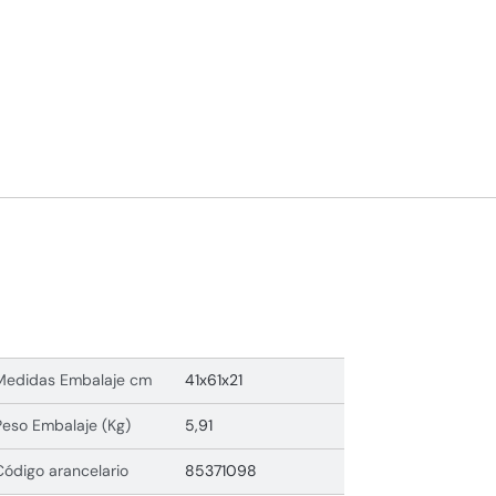
Medidas Embalaje cm
41x61x21
Peso Embalaje (Kg)
5,91
Código arancelario
85371098