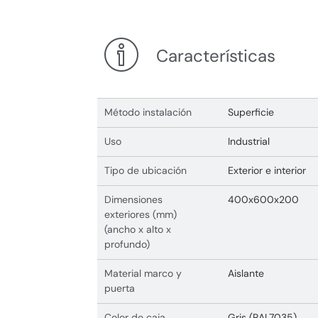
Características
Método instalación
Superficie
Uso
Industrial
Tipo de ubicación
Exterior e interior
Dimensiones
400x600x200
exteriores (mm)
(ancho x alto x
profundo)
Material marco y
Aislante
puerta
Color de caja
Gris (RAL7035)