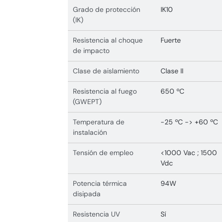
Grado de protección
IK10
(IK)
Resistencia al choque
Fuerte
de impacto
Clase de aislamiento
Clase II
Resistencia al fuego
650 ºC
(GWEPT)
Temperatura de
-25 ºC -> +60 ºC
instalación
Tensión de empleo
<1000 Vac ; 1500
Vdc
Potencia térmica
94W
disipada
Resistencia UV
Sí