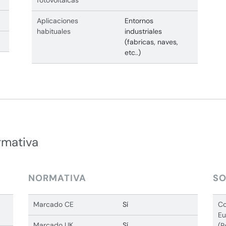
fotovoltaicas
Aplicaciones
Entornos
habituales
industriales
(fabricas, naves,
etc..)
rmativa
NORMATIVA
SO
Marcado CE
Sí
Co
Eu
Marcado UK
Sí
(R