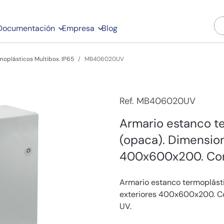
Documentación
Empresa
Blog
moplásticos Multibox. IP65
MB406020UV
Ref. MB406020UV
Armario estanco te
(opaca). Dimension
400x600x200. Con 
Armario estanco termoplásti
exteriores 400x600x200. Con
UV.