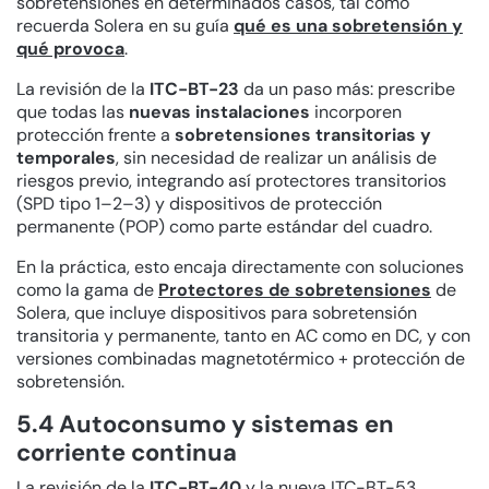
sobretensiones en determinados casos, tal como
recuerda Solera en su guía
qué es una sobretensión y
qué provoca
.
La revisión de la
ITC-BT-23
da un paso más: prescribe
que todas las
nuevas instalaciones
incorporen
protección frente a
sobretensiones transitorias y
temporales
, sin necesidad de realizar un análisis de
riesgos previo, integrando así protectores transitorios
(SPD tipo 1–2–3) y dispositivos de protección
permanente (POP) como parte estándar del cuadro.
En la práctica, esto encaja directamente con soluciones
como la gama de
Protectores de sobretensiones
de
Solera, que incluye dispositivos para sobretensión
transitoria y permanente, tanto en AC como en DC, y con
versiones combinadas magnetotérmico + protección de
sobretensión.
5.4 Autoconsumo y sistemas en
corriente continua
La revisión de la
ITC-BT-40
y la nueva ITC-BT-53