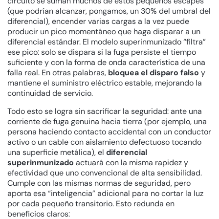
circuito se suman muchos de estos pequeños escapes
(que podrían alcanzar, pongamos, un 30% del umbral del
diferencial), encender varias cargas a la vez puede
producir un pico momentáneo que haga disparar a un
diferencial estándar. El modelo superinmunizado “filtra”
ese pico: solo se dispara si la fuga persiste el tiempo
suficiente y con la forma de onda característica de una
falla real. En otras palabras,
bloquea el disparo falso
y
mantiene el suministro eléctrico estable, mejorando la
continuidad de servicio.
Todo esto se logra sin sacrificar la seguridad: ante una
corriente de fuga genuina hacia tierra (por ejemplo, una
persona haciendo contacto accidental con un conductor
activo o un cable con aislamiento defectuoso tocando
una superficie metálica), el
diferencial
superinmunizado
actuará con la misma rapidez y
efectividad que uno convencional de alta sensibilidad.
Cumple con las mismas normas de seguridad, pero
aporta esa “inteligencia” adicional para no cortar la luz
por cada pequeño transitorio. Esto redunda en
beneficios claros: