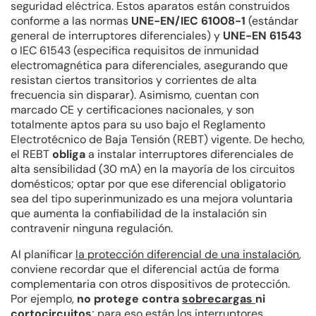
seguridad eléctrica. Estos aparatos están construidos
conforme a las normas
UNE-EN/IEC 61008-1
(estándar
general de interruptores diferenciales) y
UNE-EN 61543
o IEC 61543 (especifica requisitos de inmunidad
electromagnética para diferenciales, asegurando que
resistan ciertos transitorios y corrientes de alta
frecuencia sin disparar). Asimismo, cuentan con
marcado CE y certificaciones nacionales, y son
totalmente aptos para su uso bajo el Reglamento
Electrotécnico de Baja Tensión (REBT) vigente. De hecho,
el REBT
obliga
a instalar interruptores diferenciales de
alta sensibilidad (30 mA) en la mayoría de los circuitos
domésticos; optar por que ese diferencial obligatorio
sea del tipo superinmunizado es una mejora voluntaria
que aumenta la confiabilidad de la instalación sin
contravenir ninguna regulación.
Al planificar
la protección diferencial de una instalación
,
conviene recordar que el diferencial actúa de forma
complementaria con otros dispositivos de protección.
Por ejemplo,
no protege contra
sobrecargas
ni
cortocircuitos
; para eso están los
interruptores