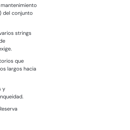
ra mantenimiento
) del conjunto
varios strings
 de
xige.
itorios que
dos largos hacia
s y
anqueidad.
 Reserva