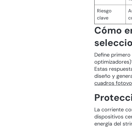
Riesgo
A
clave
c
Cómo en
selecci
Define primero 
optimizadores)
Estas respuesta
diseño y genera
cuadros fotovo
Protecci
La corriente co
dispositivos ce
energía del stri