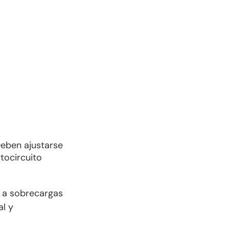
Deben ajustarse
rtocircuito
te a sobrecargas
al y