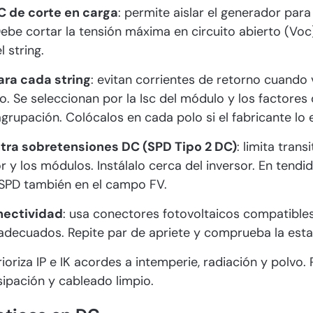
 de corte en carga
: permite aislar el generador pa
ebe cortar la tensión máxima en circuito abierto (Voc
l string.
ara cada string
: evitan corrientes de retorno cuando 
o. Se seleccionan por la Isc del módulo y los factores
grupación. Colócalos en cada polo si el fabricante lo e
tra sobretensiones DC (SPD Tipo 2 DC)
: limita trans
r y los módulos. Instálalo cerca del inversor. En tendi
 SPD también en el campo FV.
nectividad
: usa conectores fotovoltaicos compatible
decuados. Repite par de apriete y comprueba la est
prioriza IP e IK acordes a intemperie, radiación y polvo.
sipación y cableado limpio.