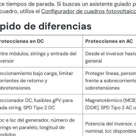
ce tiempos de parada. Si buscas un asistente guiado 
cuadro, utiliza el
Configurador de cuadros fotovoltaic
pido de diferencias
rotecciones en DC
Protecciones en AC
ntre módulos, strings y entrada del
Desde el inversor hast
nversor
general
eccionamiento bajo carga, limitar
Proteger líneas, perso
orrientes de retorno y
frente a sobrecorrient
obretensiones
sobretensiones
eccionador DC, fusibles gPV para
Magnetotérmico (MCB),
ada string, SPD Tipo 2 DC
(DDR), SPD Tipo 2 AC 
oc e Isc del generador, número de
Potencia del inversor, 
trings en paralelo, longitud de
nominal, Icc disponible
endidos