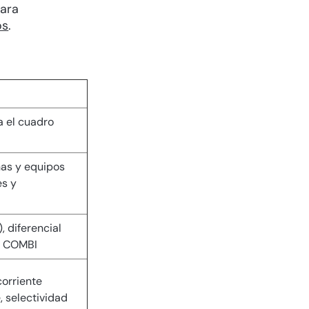
para
os
.
a el cuadro
nas y equipos
es y
 diferencial
o COMBI
corriente
, selectividad