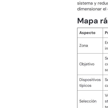
sistema y redu
dimensionar el 
Mapa rá
Aspecto
P
E
Zona
i
S
Objetivo
c
s
Dispositivos
S
típicos
c
V
Selección
s
t