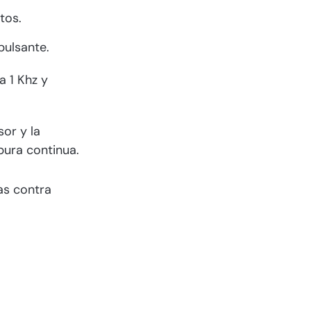
tos.
pulsante.
a 1 Khz y
sor y la
 pura continua.
cas contra