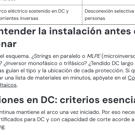
rco eléctrico sostenido en DC y
Desconexión selectiva
orrientes inversas
personas
tender la instalación antes
onar
el esquema. ¿Strings en paralelo o
MLPE
(microinvers
? ¿Inversor monofásico o trifásico? ¿Tendido DC larg
s guían el tipo y la ubicación de cada protección. Si qu
r una lista de materiales en minutos, apóyate en el
Co
ltaicos
.
ones en DC: criterios esenci
ntinua mantiene el arco una vez iniciado. Por eso nece
rtificados para DC y con capacidad de corte acorde a 
ng.