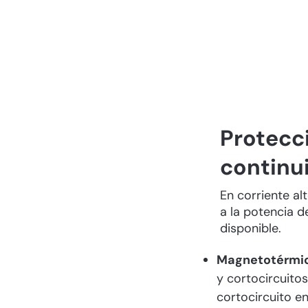
Protecc
continu
En corriente al
a la potencia d
disponible.
Magnetotérmi
y cortocircuitos
cortocircuito en