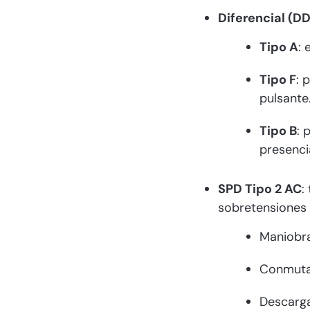
Diferencial (D
Tipo A
: 
Tipo F
: 
pulsante
Tipo B
: 
presenci
SPD Tipo 2 AC
:
sobretensiones t
Maniobra
Conmuta
Descarga