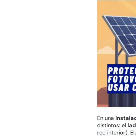
En una
instala
distintos: el
la
red interior). E