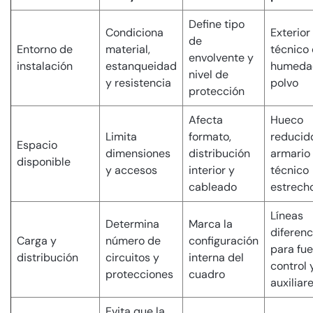
Define tipo
Condiciona
Exterior
de
Entorno de
material,
técnico
envolvente y
instalación
estanqueidad
humeda
nivel de
y resistencia
polvo
protección
Afecta
Hueco
Limita
formato,
reducid
Espacio
dimensiones
distribución
armario
disponible
y accesos
interior y
técnico
cableado
estrech
Líneas
Determina
Marca la
diferen
Carga y
número de
configuración
para fue
distribución
circuitos y
interna del
control 
protecciones
cuadro
auxiliar
Evita que la