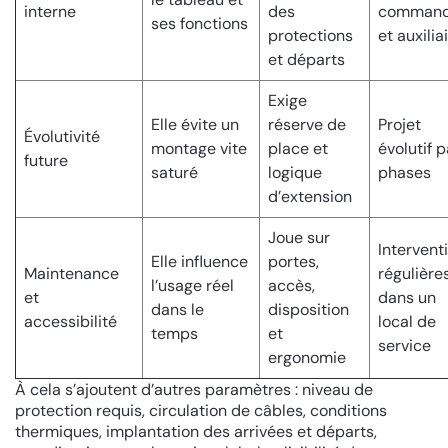
interne
des
comman
ses fonctions
protections
et auxilia
et départs
Exige
Elle évite un
réserve de
Projet
Évolutivité
montage vite
place et
évolutif p
future
saturé
logique
phases
d’extension
Joue sur
Intervent
Elle influence
portes,
Maintenance
régulière
l’usage réel
accès,
et
dans un
dans le
disposition
accessibilité
local de
temps
et
service
ergonomie
À cela s’ajoutent d’autres paramètres : niveau de
protection requis, circulation de câbles, conditions
thermiques, implantation des arrivées et départs,