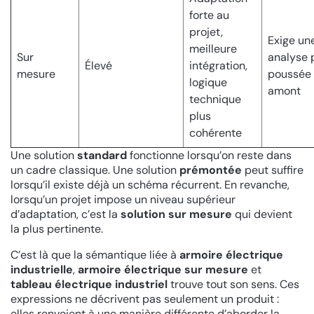
forte au
projet,
Exige un
meilleure
Sur
analyse 
Élevé
intégration,
mesure
poussée
logique
amont
technique
plus
cohérente
Une solution
standard
fonctionne lorsqu’on reste dans
un cadre classique. Une solution
prémontée
peut suffire
lorsqu’il existe déjà un schéma récurrent. En revanche,
lorsqu’un projet impose un niveau supérieur
d’adaptation, c’est la
solution sur mesure
qui devient
la plus pertinente.
C’est là que la sémantique liée à
armoire électrique
industrielle
,
armoire électrique sur mesure
et
tableau électrique industriel
trouve tout son sens. Ces
expressions ne décrivent pas seulement un produit :
elles renvoient à une manière différente d’aborder la