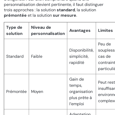
personnalisation devient pertinente, il faut distinguer
trois approches : la solution
standard
, la solution
prémontée
et la solution
sur mesure
.
Type de
Niveau de
Avantages
Limites
solution
personnalisation
Peu de
Disponibilité,
soupless
Standard
Faible
simplicité,
cas de
rapidité
contrain
particuli
Gain de
Peut res
temps,
insuffisa
Prémontée
Moyen
organisation
environ
plus prête à
complex
l’emploi
Adaptation