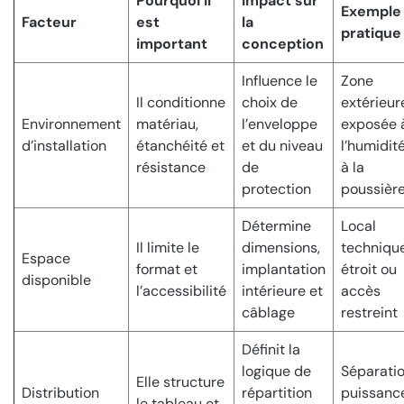
Pourquoi il
Impact sur
Exemple
Facteur
est
la
pratique
important
conception
Influence le
Zone
Il conditionne
choix de
extérieur
Environnement
matériau,
l’enveloppe
exposée 
d’installation
étanchéité et
et du niveau
l’humidité
résistance
de
à la
protection
poussièr
Détermine
Local
Il limite le
dimensions,
techniqu
Espace
format et
implantation
étroit ou
disponible
l’accessibilité
intérieure et
accès
câblage
restreint
Définit la
logique de
Séparati
Elle structure
Distribution
répartition
puissanc
le tableau et