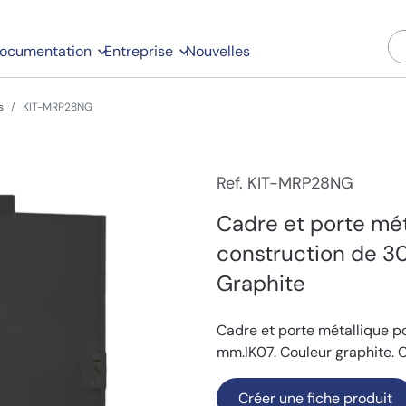
ocumentation
Entreprise
Nouvelles
s
KIT-MRP28NG
Ref. KIT-MRP28NG
Cadre et porte mét
construction de 3
Graphite
Cadre et porte métallique p
mm.IK07. Couleur graphite. C
Créer une fiche produit