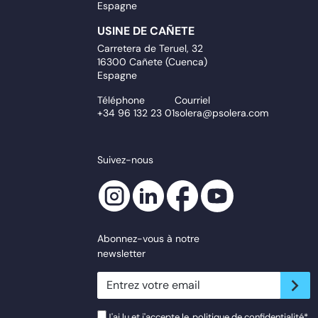
Espagne
USINE DE CAÑETE
Carretera de Teruel, 32
16300 Cañete (Cuenca)
Espagne
Téléphone
Courriel
+34 96 132 23 01
solera@psolera.com
Suivez-nous
Abonnez-vous à notre
newsletter
newsletter.suscribe
J'ai lu et j'accepte le
politique de confidentialité
*