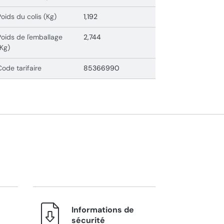
Poids du colis (Kg)
1,192
Poids de l'emballage
2,744
(Kg)
Code tarifaire
85366990
Informations de
sécurité