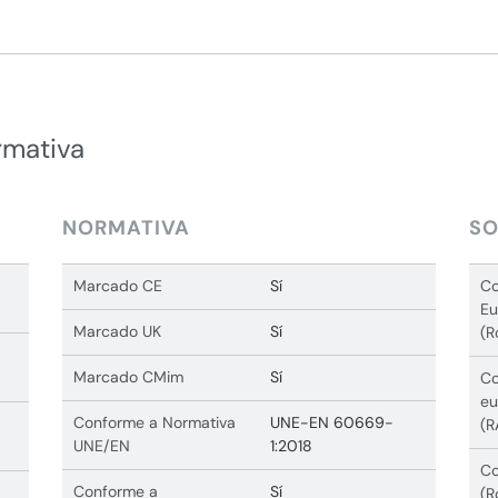
rmativa
NORMATIVA
SO
Marcado CE
Sí
Co
Eu
Marcado UK
Sí
(R
Marcado CMim
Sí
Co
eu
Conforme a Normativa
UNE-EN 60669-
(R
UNE/EN
1:2018
Co
Conforme a
Sí
(R