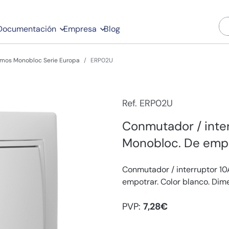
Documentación
Empresa
Blog
mos Monobloc Serie Europa
ERP02U
Ref. ERP02U
Conmutador / inte
Monobloc. De empo
Conmutador / interruptor 10
empotrar. Color blanco. Dim
PVP:
7,28€