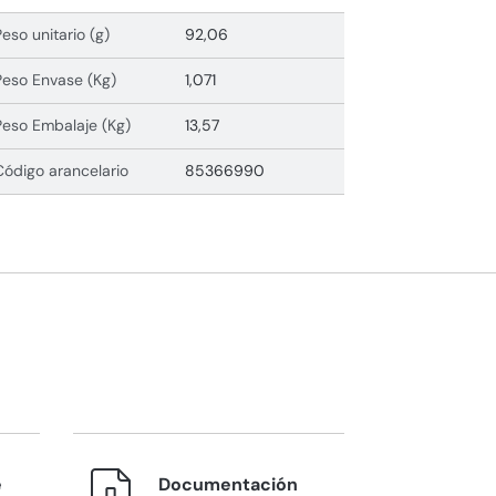
Peso unitario (g)
92,06
Peso Envase (Kg)
1,071
Peso Embalaje (Kg)
13,57
Código arancelario
85366990
e
Documentación