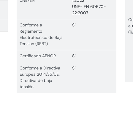
UNE/EN
1:2022
UNE- EN 60670-
22:2007
Co
Conforme a
Sí
eu
Reglamento
(R
Electrotecnico de Baja
Tension (REBT)
Certificado AENOR
Sí
Conforme a Directiva
Sí
Europea 2014/35/UE.
Directiva de baja
tensión