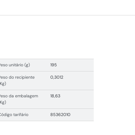
Peso unitário (g)
195
Peso do recipiente
0,3012
(Kg)
Peso da embalagem
18,63
(Kg)
Código tarifário
85362010