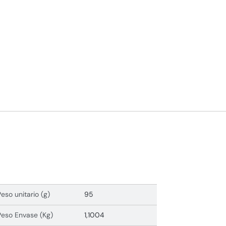
Peso unitario (g)
95
Peso Envase (Kg)
1,1004