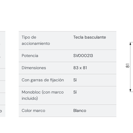
Tipo de
Tecla basculante
s
accionamiento
Potencia
SV000213
,
Dimensiones
83 x 81
Con garras de fijación
Sí
Monobloc (con marco
Sí
incluido)
Color marco
Blanco
o