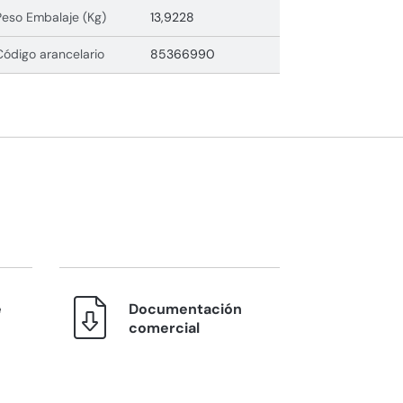
Peso Embalaje (Kg)
13,9228
Código arancelario
85366990
e
Documentación
comercial