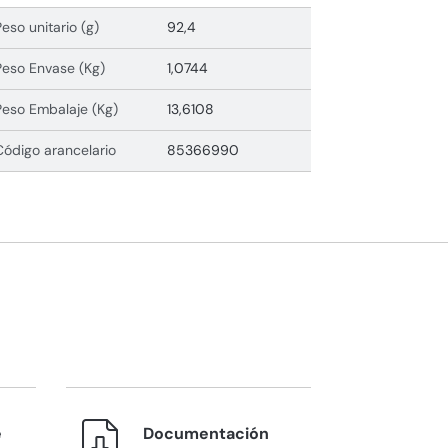
Peso unitario (g)
92,4
Peso Envase (Kg)
1,0744
Peso Embalaje (Kg)
13,6108
Código arancelario
85366990
e
Documentación