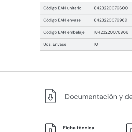
Código EAN unitario
8423220076600
Código EAN envase
8423220076969
Código EAN embalaje
18423220076966
Uds. Envase
10
Documentación y d
Ficha técnica