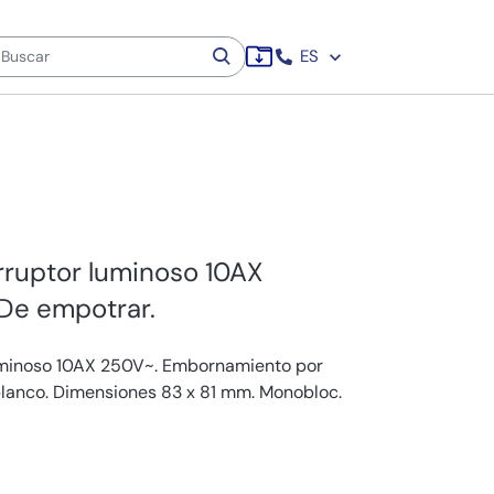
ES
rruptor luminoso 10AX
De empotrar.
uminoso 10AX 250V~. Embornamiento por
 blanco. Dimensiones 83 x 81 mm. Monobloc.