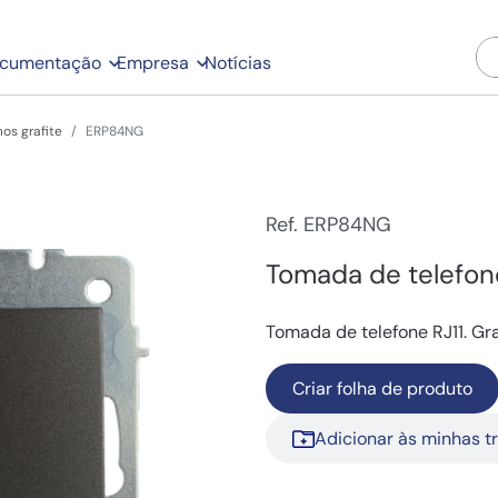
cumentação
Empresa
Notícias
os grafite
ERP84NG
Ref. ERP84NG
Tomada de telefone
Tomada de telefone RJ11. Gra
Criar folha de produto
Adicionar às minhas t