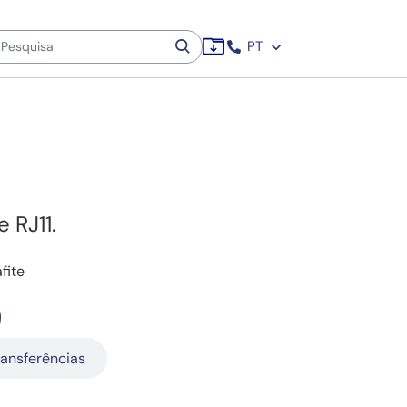
PT
 RJ11.
fite
ransferências