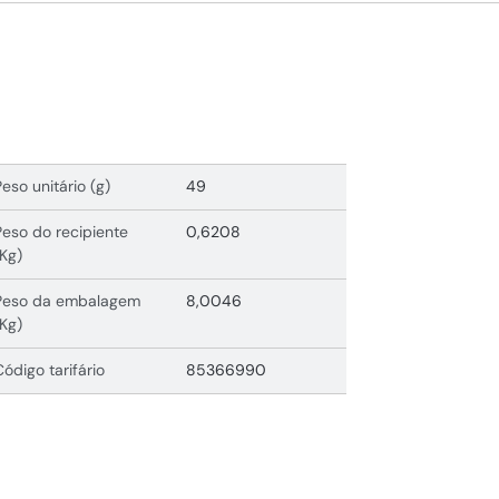
Peso unitário (g)
49
Peso do recipiente
0,6208
(Kg)
Peso da embalagem
8,0046
(Kg)
Código tarifário
85366990