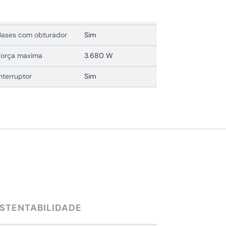
Bases com obturador
Sim
Força maxima
3.680 W
Interruptor
Sim
STENTABILIDADE