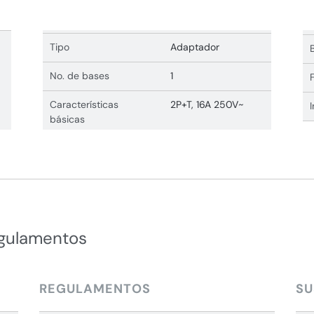
Tipo
Adaptador
No. de bases
1
Características
2P+T, 16A 250V~
básicas
egulamentos
REGULAMENTOS
SU