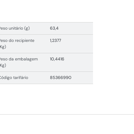
Peso unitário (g)
63,4
Peso do recipiente
1,2377
(Kg)
Peso da embalagem
10,4416
(Kg)
Código tarifário
85366990