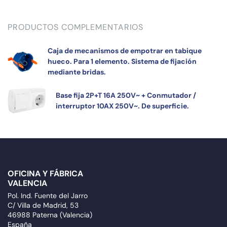
PRODUCTOS COMPLEMENTARIOS
Caja de mecanismos de empotrar en tabique
hueco. Para 1 elemento. Sistema de fijación
mediante bridas.
Base fija 2P+T 16A 250V~ + Conmutador /
interruptor 10AX 250V~. De superficie.
OFICINA Y FÁBRICA
VALENCIA
Pol. Ind. Fuente del Jarro
C/ Villa de Madrid, 53
46988 Paterna (Valencia)
España