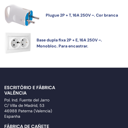
Plugue 2P + T, 16A 250V ~. Cor branca
Base dupla fixa 2P + E, 16A 250V ~.
Monobloc. Para encastrar.
ESCRITÓRIO E FÁBRICA
VALÊNCIA
Pol. Ind. Fuente del Jarro
C/ Villa de Madrid, 53
46988 Paterna (Valencia)
Espanha
FÁBRICA DE CAÑETE