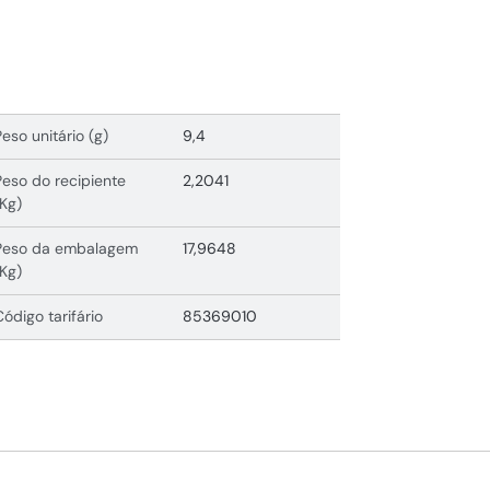
Peso unitário (g)
9,4
Peso do recipiente
2,2041
(Kg)
Peso da embalagem
17,9648
(Kg)
Código tarifário
85369010