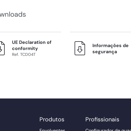
wnloads
UE Declaration of
Informaçôes de
conformity
segurança
Ref. TCD04T
Produtos
Profissionais
Envolventes
Configurador de qua