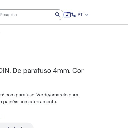
PT
T
 DIN. De parafuso 4mm. Cor
mm² com parafuso. Verde/amarelo para
em painéis com aterramento.