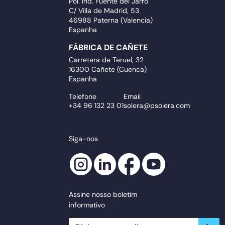
Pol. Ind. Fuente del Jarro
C/ Villa de Madrid, 53
46988 Paterna (Valencia)
Espanha
FÁBRICA DE CAÑETE
Carretera de Teruel, 32
16300 Cañete (Cuenca)
Espanha
Telefone
Email
+34 96 132 23 01
solera@psolera.com
Siga-nos
Assine nosso boletim
informativo
newsletter.suscribe