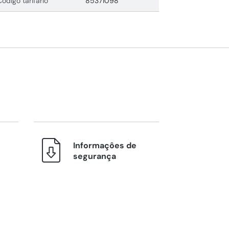
Código tarifário
85371098
Informaçôes de
segurança