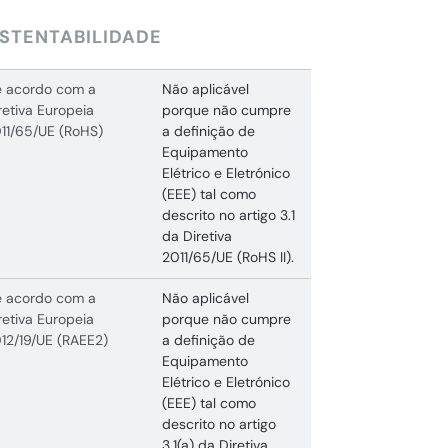
STENTABILIDADE
 acordo com a
Não aplicável
retiva Europeia
porque não cumpre
11/65/UE (RoHS)
a definição de
Equipamento
Elétrico e Eletrónico
(EEE) tal como
descrito no artigo 3.1
da Diretiva
2011/65/UE (RoHS II).
 acordo com a
Não aplicável
retiva Europeia
porque não cumpre
12/19/UE (RAEE2)
a definição de
Equipamento
Elétrico e Eletrónico
(EEE) tal como
descrito no artigo
3.1(a) da Diretiva