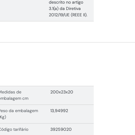
descrito no artigo
3.1(a) da Diretiva
2012/19/UE (REEE II).
Medidas de
200x23x20
embalagem cm
Peso da embalagem
13,94992
(Kg)
Código tarifário
39259020