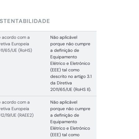
STENTABILIDADE
 acordo com a
Não aplicável
retiva Europeia
porque não cumpre
11/65/UE (RoHS)
a definição de
Equipamento
Elétrico e Eletrónico
(EEE) tal como
descrito no artigo 3.1
da Diretiva
2011/65/UE (RoHS II).
 acordo com a
Não aplicável
retiva Europeia
porque não cumpre
12/19/UE (RAEE2)
a definição de
Equipamento
Elétrico e Eletrónico
(EEE) tal como