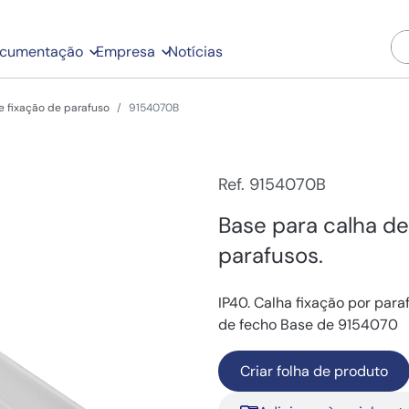
cumentação
Empresa
Notícias
e fixação de parafuso
9154070B
Ref. 9154070B
Base para calha d
parafusos.
IP40. Calha fixação por para
de fecho Base de 9154070
Criar folha de produto