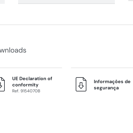
wnloads
UE Declaration of
Informaçôes de
conformity
segurança
Ref. 9154070B