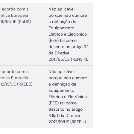
 acordo com a
Não aplicável
retiva Europeia
porque não cumpre
11/65/UE (RoHS)
a definição de
Equipamento
Elétrico e Eletrónico
(EEE) tal como
descrito no artigo 3.1
da Diretiva
2011/65/UE (RoHS II).
 acordo com a
Não aplicável
retiva Europeia
porque não cumpre
12/19/UE (RAEE2)
a definição de
Equipamento
Elétrico e Eletrónico
(EEE) tal como
descrito no artigo
3.1(a) da Diretiva
2012/19/UE (REEE II).