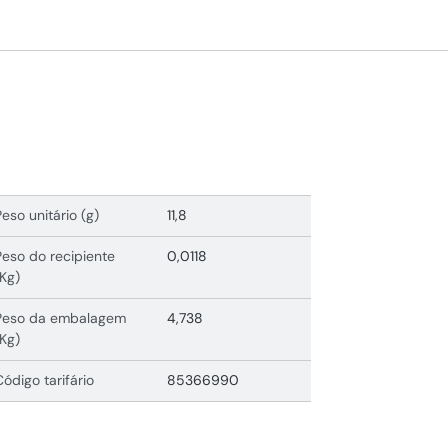
Peso unitário (g)
11,8
Peso do recipiente
0,0118
(Kg)
Peso da embalagem
4,738
(Kg)
Código tarifário
85366990