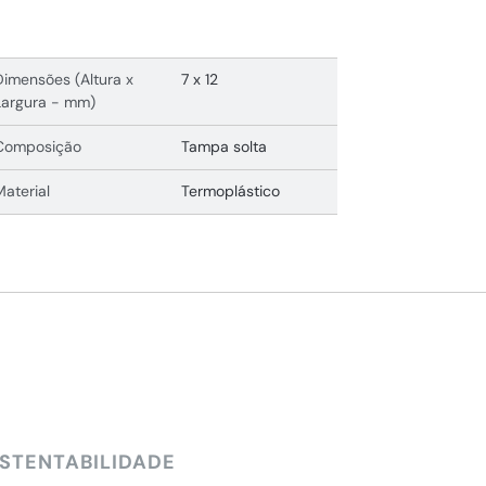
Dimensões (Altura x
7 x 12
Largura - mm)
Composição
Tampa solta
Material
Termoplástico
STENTABILIDADE