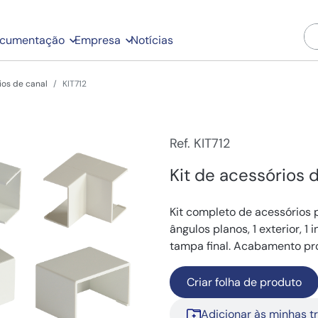
cumentação
Empresa
Notícias
ios de canal
KIT712
Ref. KIT712
Kit de acessórios d
Kit completo de acessórios
ângulos planos, 1 exterior, 1 i
tampa final. Acabamento pro
Criar folha de produto
Adicionar às minhas t