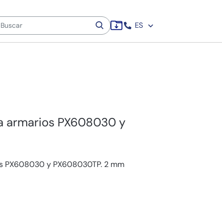
ES
ra armarios PX608030 y
ios PX608030 y PX608030TP. 2 mm