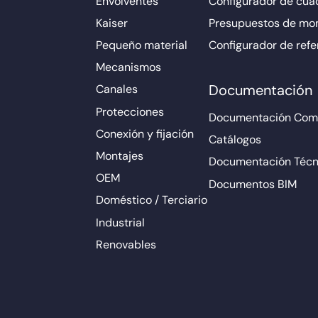
Envolventes
Configurador de cuad
Kaiser
Presupuestos de mo
Pequeño material
Configurador de refe
Mecanismos
Documentación
Canales
Protecciones
Documentación Come
Conexión y fijación
Catálogos
Montajes
Documentación Técn
OEM
Documentos BIM
Doméstico / Terciario
Industrial
Renovables