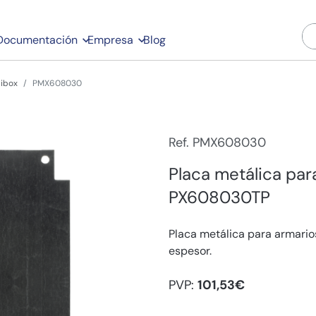
Documentación
Empresa
Blog
libox
PMX608030
Ref. PMX608030
Placa metálica pa
PX608030TP
Placa metálica para armar
espesor.
PVP:
101,53€