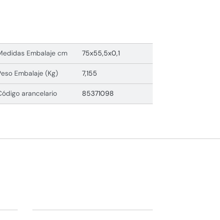
Medidas Embalaje cm
75x55,5x0,1
Peso Embalaje (Kg)
7,155
Código arancelario
85371098