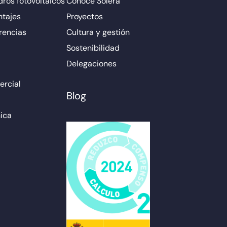
ros fotovoltaicos
Conoce Solera
ntajes
Proyectos
rencias
Cultura y gestión
Sostenibilidad
Delegaciones
rcial
Blog
ica