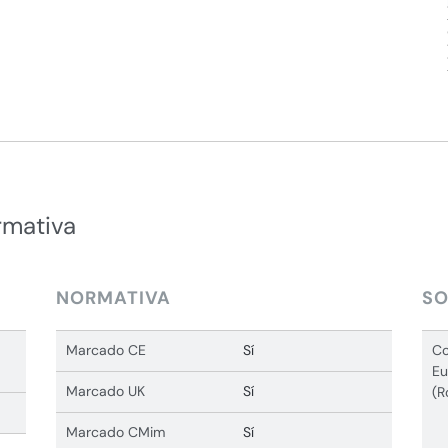
rmativa
NORMATIVA
SO
Marcado CE
Sí
Co
Eu
Marcado UK
Sí
(R
Marcado CMim
Sí