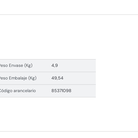
Peso Envase (Kg)
4,9
Peso Embalaje (Kg)
49,54
Código arancelario
85371098