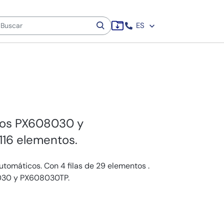
ES
ios PX608030 y
116 elementos.
utomáticos. Con 4 filas de 29 elementos .
8030 y PX608030TP.