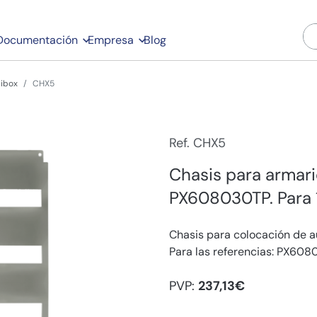
Documentación
Empresa
Blog
libox
CHX5
Ref. CHX5
Chasis para armar
PX608030TP. Para 
Chasis para colocación de a
Para las referencias: PX60
PVP:
237,13€