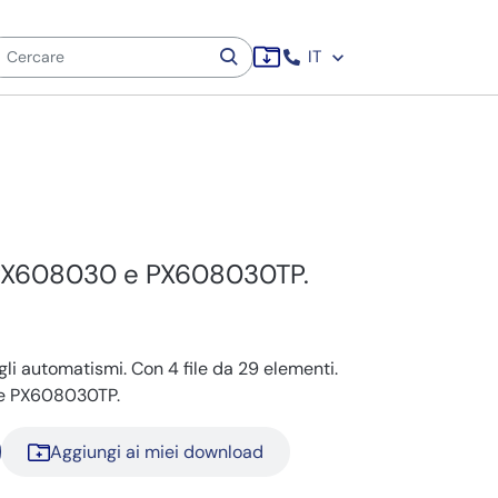
IT
 PX608030 e PX608030TP.
gli automatismi. Con 4 file da 29 elementi.
 e PX608030TP.
Aggiungi ai miei download