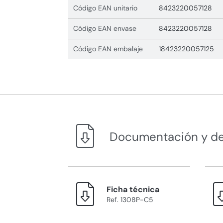
Código EAN unitario
8423220057128
Código EAN envase
8423220057128
Código EAN embalaje
18423220057125
Documentación y d
Ficha técnica
Ref. 1308P-C5