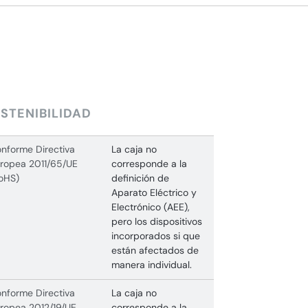
STENIBILIDAD
nforme Directiva
La caja no
ropea 2011/65/UE
corresponde a la
oHS)
definición de
Aparato Eléctrico y
Electrónico (AEE),
pero los dispositivos
incorporados si que
están afectados de
manera individual.
nforme Directiva
La caja no
ropea 2012/19/UE
corresponde a la