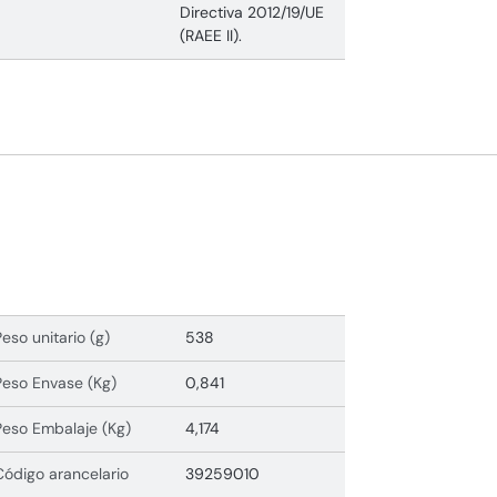
Directiva 2012/19/UE
(RAEE II).
Peso unitario (g)
538
Peso Envase (Kg)
0,841
Peso Embalaje (Kg)
4,174
Código arancelario
39259010