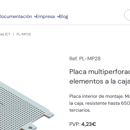
Documentación
Empresa
Blog
ros ICT
PL-MP28
Ref. PL-MP28
Placa multiperfora
elementos a la caja
Placa interior de montaje. M
la caja, resistente hasta 65
terciarios.
PVP:
4,23€