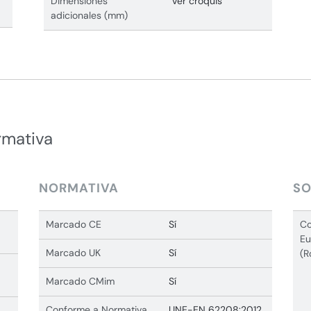
Dimensiones
Ver croquis
adicionales (mm)
rmativa
NORMATIVA
SO
Marcado CE
Sí
Co
Eu
Marcado UK
Sí
(R
Marcado CMim
Sí
Conforme a Normativa
UNE-EN 62208:2012