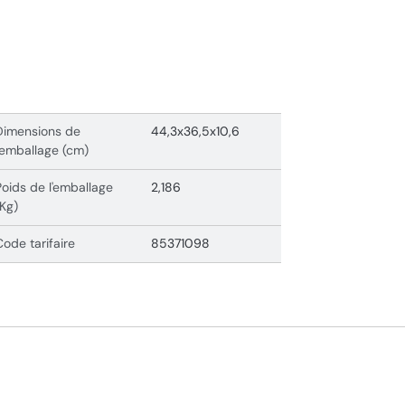
Dimensions de
44,3x36,5x10,6
l'emballage (cm)
Poids de l'emballage
2,186
(Kg)
Code tarifaire
85371098