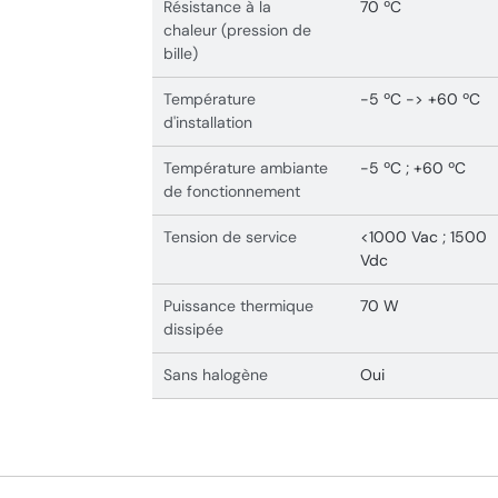
Résistance à la
70 ºC
chaleur (pression de
bille)
Température
-5 ºC -> +60 ºC
d'installation
Température ambiante
-5 ºC ; +60 ºC
de fonctionnement
Tension de service
<1000 Vac ; 1500
Vdc
Puissance thermique
70 W
dissipée
Sans halogène
Oui