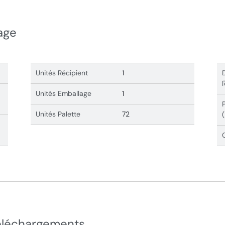
age
Unités Récipient
1
Unités Emballage
1
Unités Palette
72
éléchargements