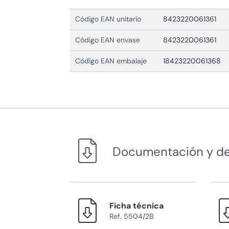
Código EAN unitario
8423220061361
Código EAN envase
8423220061361
Código EAN embalaje
18423220061368
Documentación y d
Ficha técnica
Ref. 5504/2B