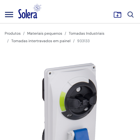
Produtos
Materiais pequenos
Tomadas Industriais
Tomadas intertravados em painel
933133