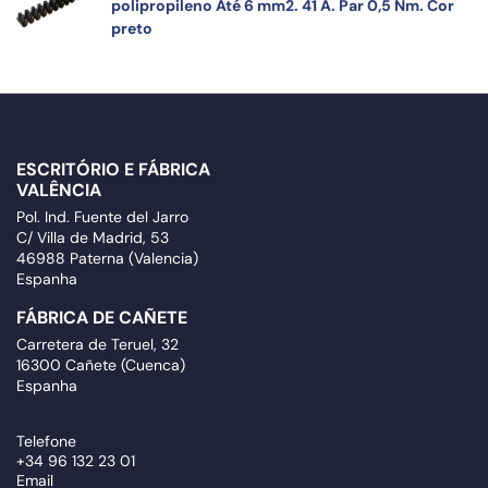
polipropileno Até 6 mm2. 41 A. Par 0,5 Nm. Cor
preto
ESCRITÓRIO E FÁBRICA
VALÊNCIA
Pol. Ind. Fuente del Jarro
C/ Villa de Madrid, 53
46988 Paterna (Valencia)
Espanha
FÁBRICA DE CAÑETE
Carretera de Teruel, 32
16300 Cañete (Cuenca)
Espanha
Telefone
+34 96 132 23 01
Email