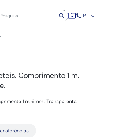
PT
6T
cteis. Comprimento 1 m.
e.
primento 1 m. 6mm . Transparente.
ransferências