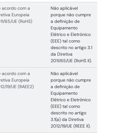
 acordo com a
Não aplicável
retiva Europeia
porque não cumpre
11/65/UE (RoHS)
a definição de
Equipamento
Elétrico e Eletrónico
(EEE) tal como
descrito no artigo 3.1
da Diretiva
2011/65/UE (RoHS II).
 acordo com a
Não aplicável
retiva Europeia
porque não cumpre
12/19/UE (RAEE2)
a definição de
Equipamento
Elétrico e Eletrónico
(EEE) tal como
descrito no artigo
3.1(a) da Diretiva
2012/19/UE (REEE II).