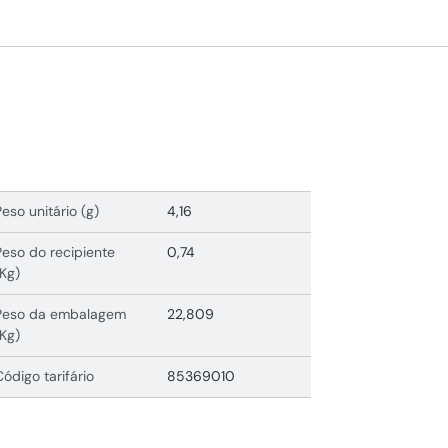
Peso unitário (g)
4,16
Peso do recipiente
0,74
(Kg)
Peso da embalagem
22,809
(Kg)
Código tarifário
85369010