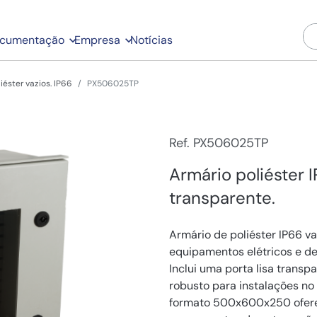
cumentação
Empresa
Notícias
iéster vazios. IP66
PX506025TP
Ref. PX506025TP
Armário poliéster
transparente.
Armário de poliéster IP66 v
equipamentos elétricos e de
Inclui uma porta lisa trans
robusto para instalações no 
formato 500x600x250 oferec