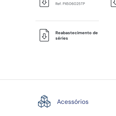
Ref. PX506025TP
Reabastecimento de
séries
Acessórios