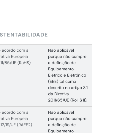
STENTABILIDADE
 acordo com a
Não aplicável
retiva Europeia
porque não cumpre
11/65/UE (RoHS)
a definição de
Equipamento
Elétrico e Eletrónico
(EEE) tal como
descrito no artigo 3.1
da Diretiva
2011/65/UE (RoHS II).
 acordo com a
Não aplicável
retiva Europeia
porque não cumpre
12/19/UE (RAEE2)
a definição de
Equipamento