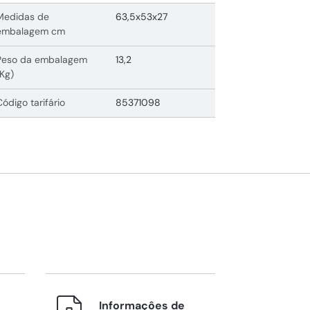
Medidas de
63,5x53x27
embalagem cm
Peso da embalagem
13,2
(Kg)
Código tarifário
85371098
Informaçôes de