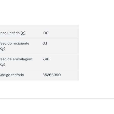
Peso unitário (g)
100
Peso do recipiente
0,1
(Kg)
Peso da embalagem
7,46
(Kg)
Código tarifário
85366990