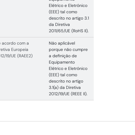
Elétrico e Eletrónico
(EEE) tal como
descrito no artigo 3.1
da Diretiva
2011/65/UE (RoHS II).
 acordo com a
Não aplicável
retiva Europeia
porque não cumpre
12/19/UE (RAEE2)
a definição de
Equipamento
Elétrico e Eletrónico
(EEE) tal como
descrito no artigo
3.1(a) da Diretiva
2012/19/UE (REEE II).