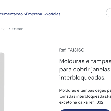
cumentação
Empresa
Notícias
dubox
TA1316C
Ref. TA1316C
Molduras e tampas
para cobrir janela
interbloqueadas.
Molduras e tampas cegas pa
tomadas interbloqueadas.Pa
exceto na caixa ref. 1332