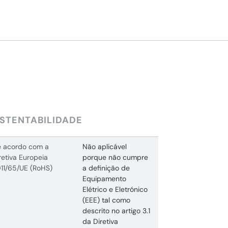
STENTABILIDADE
 acordo com a
Não aplicável
retiva Europeia
porque não cumpre
11/65/UE (RoHS)
a definição de
Equipamento
Elétrico e Eletrónico
(EEE) tal como
descrito no artigo 3.1
da Diretiva