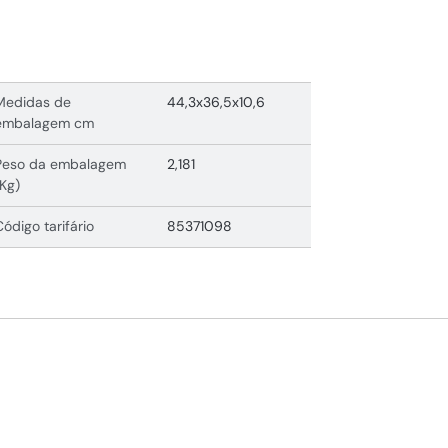
Medidas de
44,3x36,5x10,6
embalagem cm
Peso da embalagem
2,181
(Kg)
Código tarifário
85371098