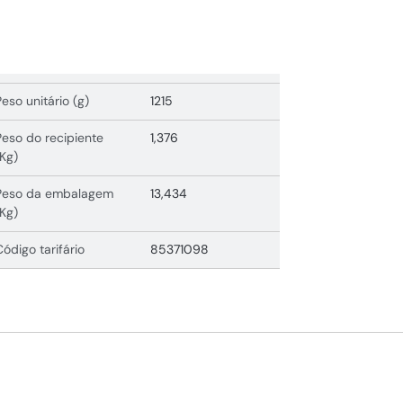
Peso unitário (g)
1215
Peso do recipiente
1,376
(Kg)
Peso da embalagem
13,434
(Kg)
Código tarifário
85371098