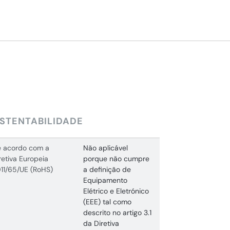
STENTABILIDADE
 acordo com a
Não aplicável
retiva Europeia
porque não cumpre
11/65/UE (RoHS)
a definição de
Equipamento
Elétrico e Eletrónico
(EEE) tal como
descrito no artigo 3.1
da Diretiva