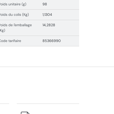
Poids unitaire (g)
98
Poids du colis (Kg)
1,1304
Poids de l'emballage
14,2828
(Kg)
Code tarifaire
85366990