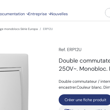
ocumentation
Entreprise
Nouvelles
age monoblocs Série Europa
ERP12U
Ref. ERP12U
Double commutateu
250V~. Monobloc. 
Double commutateur / inter
encastrer.Couleur blanc. Dim
Créer une fiche produit