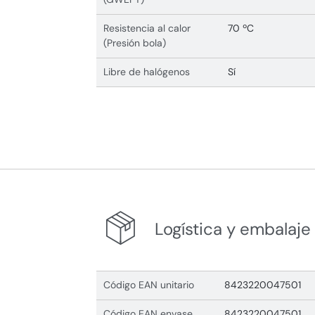
Resistencia al calor
70 ºC
(Presión bola)
Libre de halógenos
Sí
Logística y embalaje
Código EAN unitario
8423220047501
Código EAN envase
8423220047501