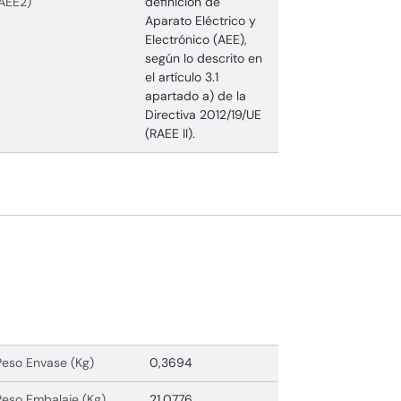
AEE2)
definición de
Aparato Eléctrico y
Electrónico (AEE),
según lo descrito en
el artículo 3.1
apartado a) de la
Directiva 2012/19/UE
(RAEE II).
Peso Envase (Kg)
0,3694
Peso Embalaje (Kg)
21,0776