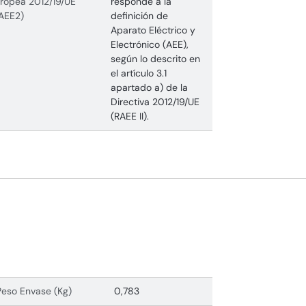
ropea 2012/19/UE
responde a la
AEE2)
definición de
Aparato Eléctrico y
Electrónico (AEE),
según lo descrito en
el artículo 3.1
apartado a) de la
Directiva 2012/19/UE
(RAEE II).
Peso Envase (Kg)
0,783