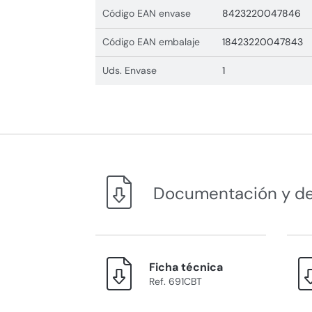
Código EAN envase
8423220047846
Código EAN embalaje
18423220047843
Uds. Envase
1
Documentación y d
Ficha técnica
Ref. 691CBT