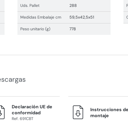
Uds. Pallet
288
Medidas Embalaje cm
59,5x42,5x51
Peso unitario (g)
778
escargas
Declaración UE de
Instrucciones d
conformidad
montaje
Ref. 691CBT