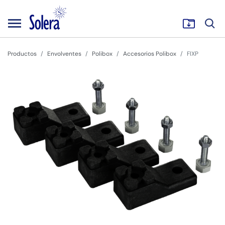
Productos
Envolventes
Polibox
Accesorios Polibox
FIXP