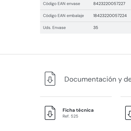
Código EAN envase
8423220057227
Código EAN embalaje
18423220057224
Uds. Envase
35
Documentación y d
Ficha técnica
Ref. 525