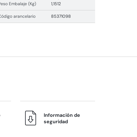
Peso Embalaje (Kg)
1,1512
Código arancelario
85371098
e
Información de
seguridad