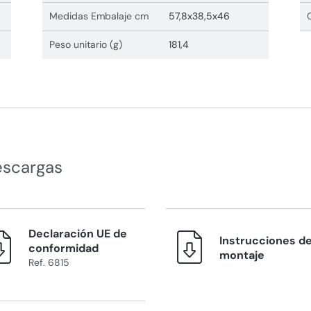
Medidas Embalaje cm
57,8x38,5x46
Peso unitario (g)
181,4
escargas
Declaración UE de
Instrucciones d
conformidad
montaje
Ref. 6815