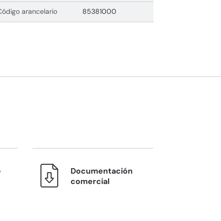
Código arancelario
85381000
e
Documentación
comercial