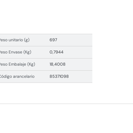
Peso unitario (g)
697
Peso Envase (Kg)
0,7944
Peso Embalaje (Kg)
18,4008
Código arancelario
85371098