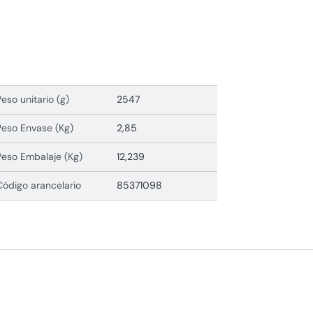
Peso unitario (g)
2547
Peso Envase (Kg)
2,85
Peso Embalaje (Kg)
12,239
Código arancelario
85371098