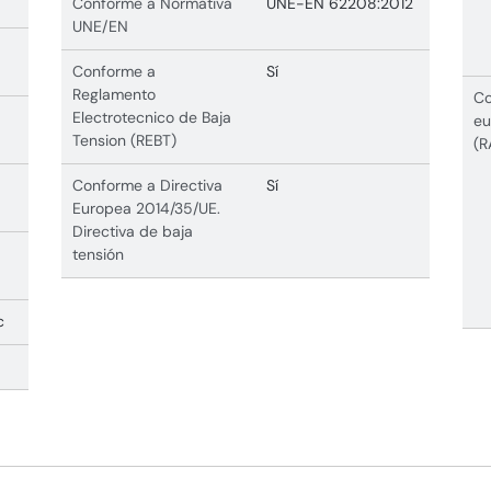
Conforme a Normativa
UNE-EN 62208:2012
UNE/EN
Conforme a
Sí
Reglamento
Co
Electrotecnico de Baja
eu
Tension (REBT)
(R
Conforme a Directiva
Sí
Europea 2014/35/UE.
Directiva de baja
tensión
c