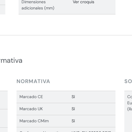
Dimensiones
Ver croquis
adicionales (mm)
rmativa
NORMATIVA
SO
Marcado CE
Sí
Co
Eu
Marcado UK
Sí
(R
Marcado CMim
Sí