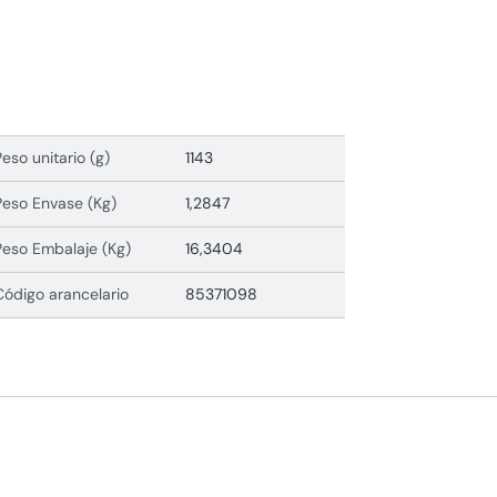
Peso unitario (g)
1143
Peso Envase (Kg)
1,2847
Peso Embalaje (Kg)
16,3404
Código arancelario
85371098