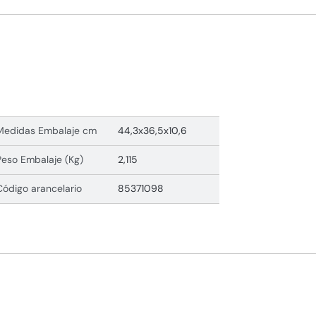
Medidas Embalaje cm
44,3x36,5x10,6
Peso Embalaje (Kg)
2,115
Código arancelario
85371098