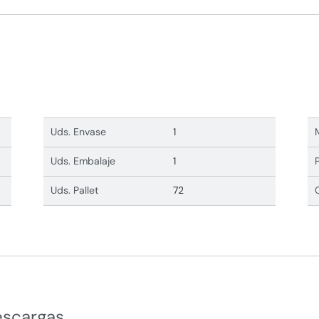
Uds. Envase
1
Uds. Embalaje
1
Uds. Pallet
72
escargas