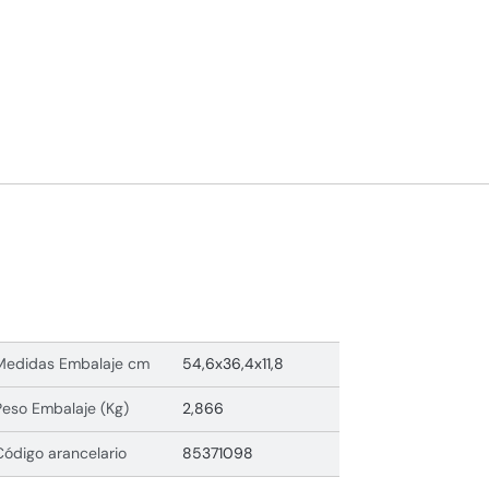
Medidas Embalaje cm
54,6x36,4x11,8
Peso Embalaje (Kg)
2,866
Código arancelario
85371098