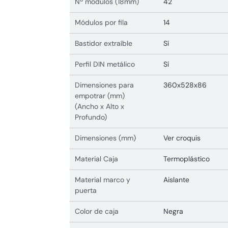
Nº módulos (18mm)
42
Módulos por fila
14
Bastidor extraíble
Sí
Perfil DIN metálico
Sí
Dimensiones para
360x528x86
empotrar (mm)
(Ancho x Alto x
Profundo)
Dimensiones (mm)
Ver croquis
Material Caja
Termoplástico
Material marco y
Aislante
puerta
Color de caja
Negra