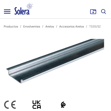
Productos
Envolventes
Arelos
Accesorios Arelos
TS35/SZ