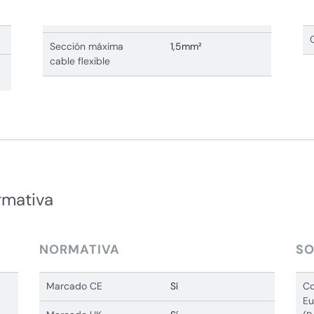
Sección máxima
1,5mm²
cable flexible
rmativa
NORMATIVA
SO
Marcado CE
Sí
Co
Eu