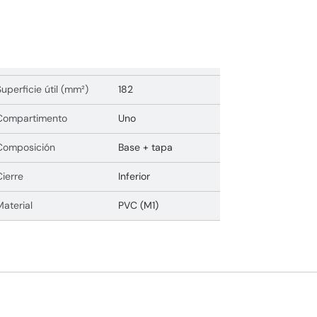
Superficie útil (mm²)
182
Compartimento
Uno
Composición
Base + tapa
Cierre
Inferior
Material
PVC (M1)